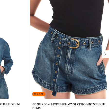
30
%
OFF
GE BLUE DENIM
C03BER03 - SHORT HIGH WAIST CINTO VINTAGE BLUE
DENIM