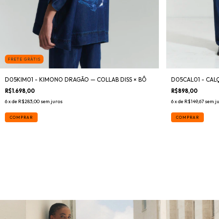
FRETE GRÁTIS
D05KIM01 - KIMONO DRAGÃO — COLLAB DISS × BÔ
D05CAL01 - CALÇ
R$1.698,00
R$898,00
6
x de
R$283,00
sem juros
6
x de
R$149,67
sem j
COMPRAR
COMPRAR