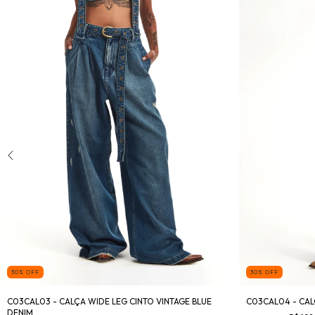
30
%
OFF
30
%
OFF
C03CAL03 - CALÇA WIDE LEG CINTO VINTAGE BLUE
C03CAL04 - CAL
DENIM