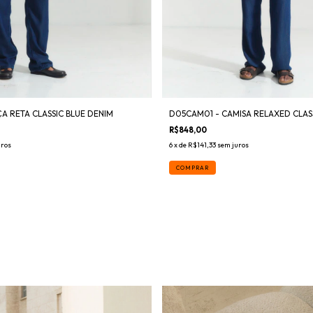
A RETA CLASSIC BLUE DENIM
D05CAM01 - CAMISA RELAXED CLASS
R$848,00
uros
6
x de
R$141,33
sem juros
COMPRAR