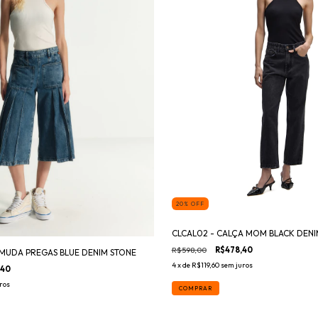
20
%
OFF
CLCAL02 - CALÇA MOM BLACK DENI
R$598,00
R$478,40
MUDA PREGAS BLUE DENIM STONE
4
x de
R$119,60
sem juros
,40
ros
COMPRAR