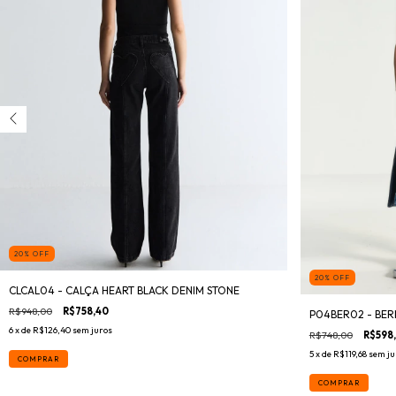
20
%
OFF
20
%
OFF
CLCAL04 - CALÇA HEART BLACK DENIM STONE
R$948,00
R$758,40
P04BER02 - BER
6
x de
R$126,40
sem juros
R$748,00
R$598
5
x de
R$119,68
sem ju
COMPRAR
COMPRAR