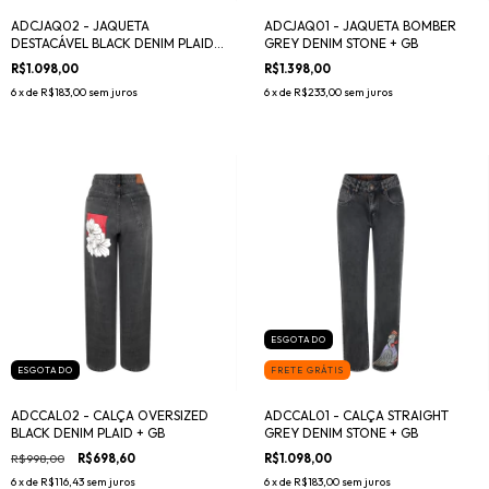
ADCJAQ02 - JAQUETA
ADCJAQ01 - JAQUETA BOMBER
DESTACÁVEL BLACK DENIM PLAID +
GREY DENIM STONE + GB
GB
R$1.098,00
R$1.398,00
6
x de
R$183,00
sem juros
6
x de
R$233,00
sem juros
ESGOTADO
ESGOTADO
FRETE GRÁTIS
ADCCAL02 - CALÇA OVERSIZED
ADCCAL01 - CALÇA STRAIGHT
BLACK DENIM PLAID + GB
GREY DENIM STONE + GB
R$998,00
R$698,60
R$1.098,00
6
x de
R$116,43
sem juros
6
x de
R$183,00
sem juros