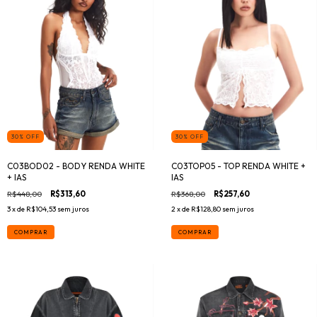
30
%
OFF
30
%
OFF
C03BOD02 - BODY RENDA WHITE
C03TOP05 - TOP RENDA WHITE +
+ IAS
IAS
R$448,00
R$313,60
R$368,00
R$257,60
3
x de
R$104,53
sem juros
2
x de
R$128,80
sem juros
COMPRAR
COMPRAR