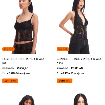
30
%
OFF
30
%
OFF
C03TOP06 - TOP RENDA BLACK +
C03BOD01 - BODY RENDA BLACK
IAS
+ IAS
R$368,00
R$257,60
R$448,00
R$313,60
2
x de
R$128,80
sem juros
3
x de
R$104,53
sem juros
COMPRAR
COMPRAR