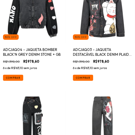
30
%
OFF
30
%
OFF
ADCJAQ04 - JAQUETA BOMBER
ADCJAQ03 - JAQUETA
BLACK'N GREY DENIM STONE + GB
DESTACÁVEL BLACK DENIM PLAID +
GB
R$1.398,00
R$978,60
R$1.398,00
R$978,60
6
x de
R$163,10
sem juros
6
x de
R$163,10
sem juros
COMPRAR
COMPRAR