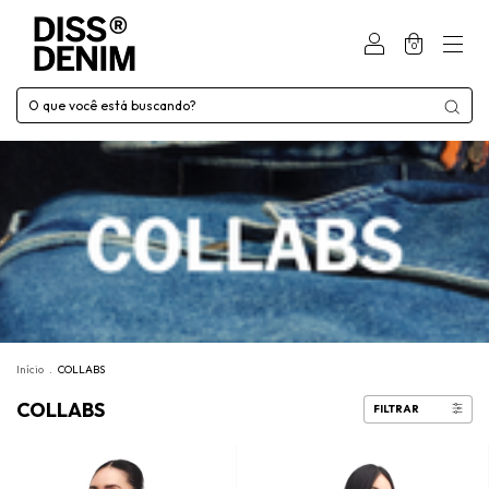
0
Início
.
COLLABS
COLLABS
FILTRAR