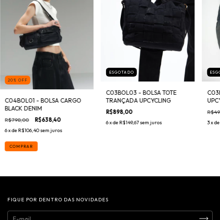
ESG
ESGOTADO
20
%
OFF
C03
C03BOL03 - BOLSA TOTE
C04BOL01 - BOLSA CARGO
UPC
TRANÇADA UPCYCLING
BLACK DENIM
R$49
R$898,00
R$798,00
R$638,40
3
x d
6
x de
R$149,67
sem juros
6
x de
R$106,40
sem juros
COMPRAR
FIQUE POR DENTRO DAS NOVIDADES