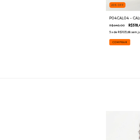
20
%
OFF
P04CAL04 - CAL
R$648,00
R$518,
5
x de
R$103,68
sem j
COMPRAR