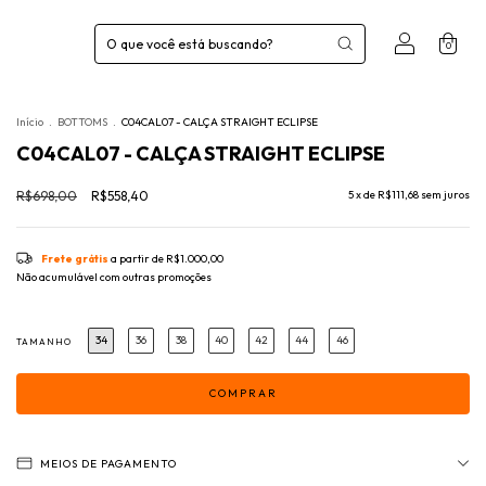
0
Início
.
BOTTOMS
.
C04CAL07 - CALÇA STRAIGHT ECLIPSE
C04CAL07 - CALÇA STRAIGHT ECLIPSE
R$698,00
R$558,40
5
x de
R$111,68
sem juros
Frete grátis
a partir de
R$1.000,00
Não acumulável com outras promoções
34
36
38
40
42
44
46
TAMANHO
MEIOS DE PAGAMENTO