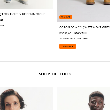
ÇA STRAIGHT BLUE DENIM STONE
50
%
OFF
40
uros
C02CAL03 - CALÇA STRAIGHT GREY
R$598,00
R$299,00
2
x de
R$149,50
sem juros
COMPRAR
SHOP THE LOOK