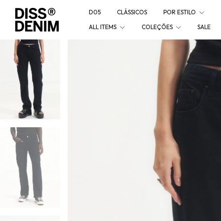
D05
CLÁSSICOS
POR ESTILO
ALL ITEMS
COLEÇÕES
SALE