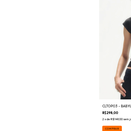
CLTOP03 - BABY
R$298,00
2
x de
R$149,00
sem j
COMPRAR