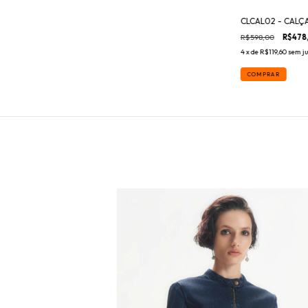
CLCAL02 - CALÇ
R$598,00
R$478
4
x de
R$119,60
sem j
COMPRAR