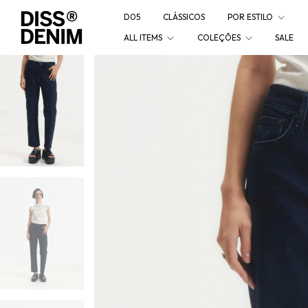
D05
CLÁSSICOS
POR ESTILO
ALL ITEMS
COLEÇÕES
SALE