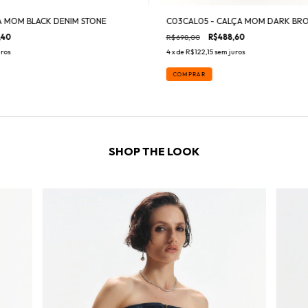
A MOM BLACK DENIM STONE
C03CAL05 - CALÇA MOM DARK BR
,40
R$698,00
R$488,60
uros
4
x de
R$122,15
sem juros
COMPRAR
SHOP THE LOOK