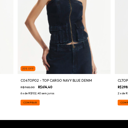
20
%
OFF
C04TOP02 - TOP CARGO NAVY BLUE DENIM
CLTOP
R$768,00
R$614,40
R$298
6
x de
R$102,40
sem juros
2
x de
R
COMPRAR
COM