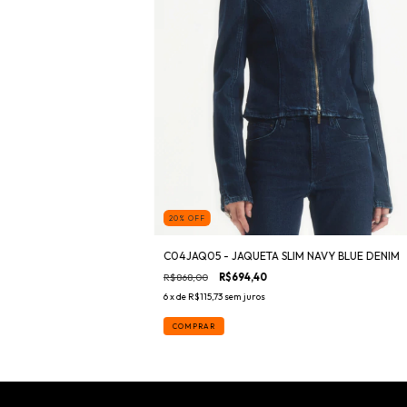
20
%
OFF
C04JAQ05 - JAQUETA SLIM NAVY BLUE DENIM
R$868,00
R$694,40
6
x de
R$115,73
sem juros
COMPRAR