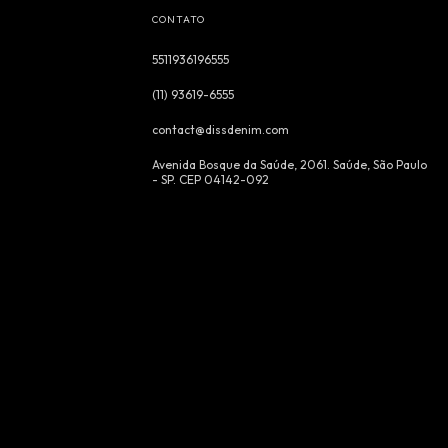
CONTATO
5511936196555
(11) 93619-6555
contact@dissdenim.com
Avenida Bosque da Saúde, 2061. Saúde, São Paulo
- SP. CEP 04142-092