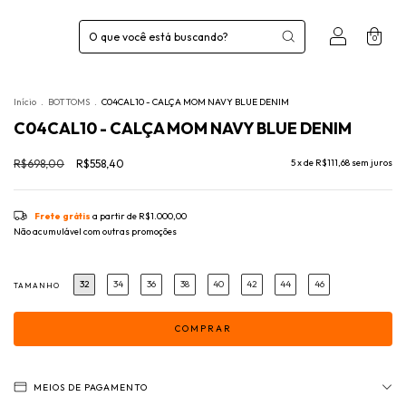
0
Início
.
BOTTOMS
.
C04CAL10 - CALÇA MOM NAVY BLUE DENIM
C04CAL10 - CALÇA MOM NAVY BLUE DENIM
R$698,00
R$558,40
5
x de
R$111,68
sem juros
Frete grátis
a partir de
R$1.000,00
Não acumulável com outras promoções
32
34
36
38
40
42
44
46
TAMANHO
MEIOS DE PAGAMENTO